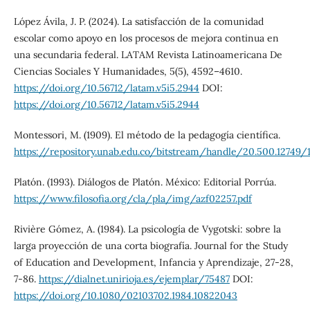
López Ávila, J. P. (2024). La satisfacción de la comunidad
escolar como apoyo en los procesos de mejora continua en
una secundaria federal. LATAM Revista Latinoamericana De
Ciencias Sociales Y Humanidades, 5(5), 4592–4610.
https://doi.org/10.56712/latam.v5i5.2944
DOI:
https://doi.org/10.56712/latam.v5i5.2944
Montessori, M. (1909). El método de la pedagogía científica.
https://repository.unab.edu.co/bitstream/handle/20.500.12749/
Platón. (1993). Diálogos de Platón. México: Editorial Porrúa.
https://www.filosofia.org/cla/pla/img/azf02257.pdf
Rivière Gómez, A. (1984). La psicología de Vygotski: sobre la
larga proyección de una corta biografía. Journal for the Study
of Education and Development, Infancia y Aprendizaje, 27-28,
7-86.
https://dialnet.unirioja.es/ejemplar/75487
DOI:
https://doi.org/10.1080/02103702.1984.10822043